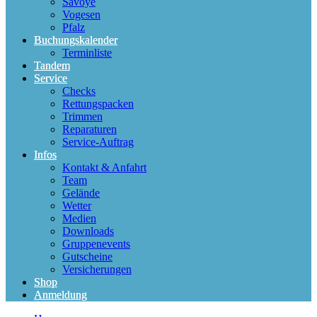
Savoye
Vogesen
Pfalz
Buchungskalender
Terminliste
Tandem
Service
Checks
Rettungspacken
Trimmen
Reparaturen
Service-Auftrag
Infos
Kontakt & Anfahrt
Team
Gelände
Wetter
Medien
Downloads
Gruppenevents
Gutscheine
Versicherungen
Shop
Anmeldung