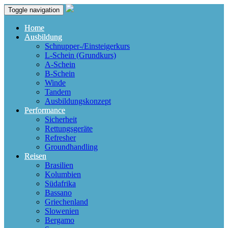
Toggle navigation
Home
Ausbildung
Schnupper-/Einsteigerkurs
L-Schein (Grundkurs)
A-Schein
B-Schein
Winde
Tandem
Ausbildungskonzept
Performance
Sicherheit
Rettungsgeräte
Refresher
Groundhandling
Reisen
Brasilien
Kolumbien
Südafrika
Bassano
Griechenland
Slowenien
Bergamo