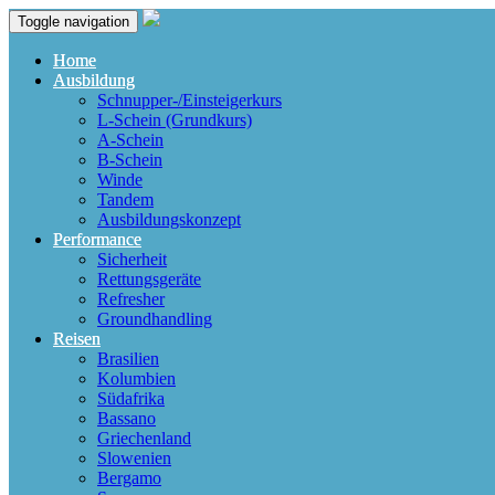
Toggle navigation
Home
Ausbildung
Schnupper-/Einsteigerkurs
L-Schein (Grundkurs)
A-Schein
B-Schein
Winde
Tandem
Ausbildungskonzept
Performance
Sicherheit
Rettungsgeräte
Refresher
Groundhandling
Reisen
Brasilien
Kolumbien
Südafrika
Bassano
Griechenland
Slowenien
Bergamo