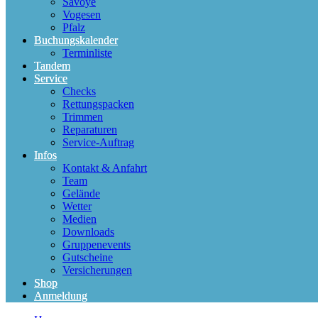
Savoye
Vogesen
Pfalz
Buchungskalender
Terminliste
Tandem
Service
Checks
Rettungspacken
Trimmen
Reparaturen
Service-Auftrag
Infos
Kontakt & Anfahrt
Team
Gelände
Wetter
Medien
Downloads
Gruppenevents
Gutscheine
Versicherungen
Shop
Anmeldung