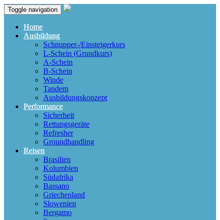
Toggle navigation
Home
Ausbildung
Schnupper-/Einsteigerkurs
L-Schein (Grundkurs)
A-Schein
B-Schein
Winde
Tandem
Ausbildungskonzept
Performance
Sicherheit
Rettungsgeräte
Refresher
Groundhandling
Reisen
Brasilien
Kolumbien
Südafrika
Bassano
Griechenland
Slowenien
Bergamo