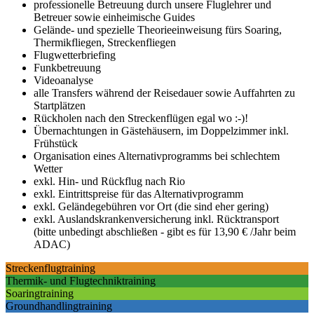
professionelle Betreuung durch unsere Fluglehrer und
Betreuer sowie einheimische Guides
Gelände- und spezielle Theorieeinweisung fürs Soaring,
Thermikfliegen, Streckenfliegen
Flugwetterbriefing
Funkbetreuung
Videoanalyse
alle Transfers während der Reisedauer sowie Auffahrten zu
Startplätzen
Rückholen nach den Streckenflügen egal wo :-)!
Übernachtungen in Gästehäusern, im Doppelzimmer inkl.
Frühstück
Organisation eines Alternativprogramms bei schlechtem
Wetter
exkl. Hin- und Rückflug nach Rio
exkl. Eintrittspreise für das Alternativprogramm
exkl. Geländegebühren vor Ort (die sind eher gering)
exkl. Auslandskrankenversicherung inkl. Rücktransport
(bitte unbedingt abschließen - gibt es für 13,90 € /Jahr beim
ADAC)
Streckenflugtraining
Thermik- und Flugtechniktraining
Soaringtraining
Groundhandlingtraining