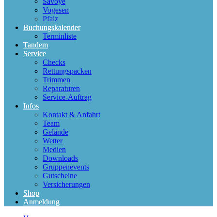
Savoye
Vogesen
Pfalz
Buchungskalender
Terminliste
Tandem
Service
Checks
Rettungspacken
Trimmen
Reparaturen
Service-Auftrag
Infos
Kontakt & Anfahrt
Team
Gelände
Wetter
Medien
Downloads
Gruppenevents
Gutscheine
Versicherungen
Shop
Anmeldung