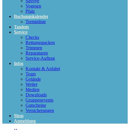
Savoye
Vogesen
Pfalz
Buchungskalender
Terminliste
Tandem
Service
Checks
Rettungspacken
Trimmen
Reparaturen
Service-Auftrag
Infos
Kontakt & Anfahrt
Team
Gelände
Wetter
Medien
Downloads
Gruppenevents
Gutscheine
Versicherungen
Shop
Anmeldung