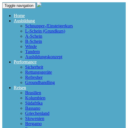
Toggle navigation
Home
Ausbildung
Schnupper-/Einsteigerkurs
L-Schein (Grundkurs)
A-Schein
B-Schein
Winde
Tandem
Ausbildungskonzept
Performance
Sicherheit
Rettungsgeräte
Refresher
Groundhandling
Reisen
Brasilien
Kolumbien
Südafrika
Bassano
Griechenland
Slowenien
Bergamo