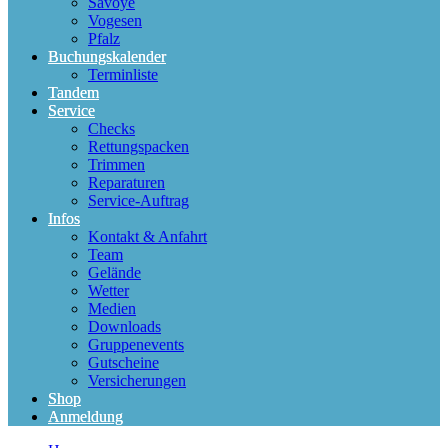
Savoye
Vogesen
Pfalz
Buchungskalender
Terminliste
Tandem
Service
Checks
Rettungspacken
Trimmen
Reparaturen
Service-Auftrag
Infos
Kontakt & Anfahrt
Team
Gelände
Wetter
Medien
Downloads
Gruppenevents
Gutscheine
Versicherungen
Shop
Anmeldung