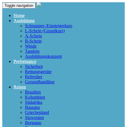
Toggle navigation
Home
Ausbildung
Schnupper-/Einsteigerkurs
L-Schein (Grundkurs)
A-Schein
B-Schein
Winde
Tandem
Ausbildungskonzept
Performance
Sicherheit
Rettungsgeräte
Refresher
Groundhandling
Reisen
Brasilien
Kolumbien
Südafrika
Bassano
Griechenland
Slowenien
Bergamo