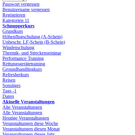
Passwort vergessen
Benutzername vergessen
Registrieren
Kategorien
11
Schnupperkurs
Grundkurs
Höhenflugschulung (A-Schein)
Unbeschr. LF-Schein (B-Schein)
Windenschulung
Thermik- und Streckenseminar
Performance Training
Rettungsgerätetraining
Groundhandlingkurs
Refresherkurs
Reisen
Sonstiges
Tags
-1
Daten
Aktuelle Veranstaltungen
Alte Veranstaltungen
Alle Veranstaltungen
Heutige Veranstaltungen
Veranstaltungen diese Woche
Veranstaltungen diesen Monat
Veranstaltungen dieses Jahr