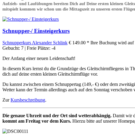
Aufzieh- und Laufübungen bereiten Dich auf Deine ersten kleinen Gleit
mitspielt kommen wir schon um die Mittagszeit zu unseren ersten Flü
Schnupper-/ Einsteigerkurs
Schnupperkurs
Alexander Schlink
€ 149.00 *
Ihre Buchung wird auf 
Gebucht: 7 | Freie Plätze: -4
Der Anfang einer neuen Leidenschaft!
In diesem Kurs lernst du die Grundzüge des Gleitschirmfliegens in T
dich auf deine ersten kleinen Gleitschirmflüge vor.
Du kannst zwischen einem Schnuppertag (149,- €) oder dem zweitägigen
Wetter kann der Termin allerdings auch auf den Sonntag verschoben w
Zur
Kursbeschreibung
.
Die genaue Uhrzeit und der Ort sind wetterabhängig.
Damit wir d
kommt am Freitag vor dem Kurs.
Hierzu bitte auf unserer Homepag