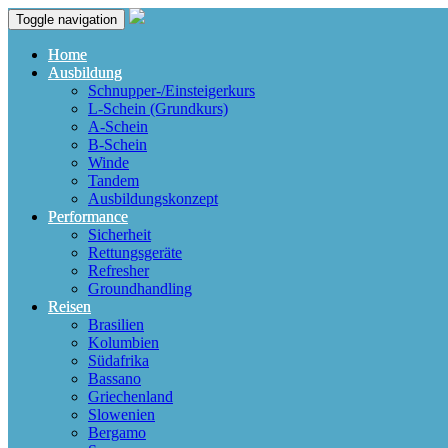
Toggle navigation
Home
Ausbildung
Schnupper-/Einsteigerkurs
L-Schein (Grundkurs)
A-Schein
B-Schein
Winde
Tandem
Ausbildungskonzept
Performance
Sicherheit
Rettungsgeräte
Refresher
Groundhandling
Reisen
Brasilien
Kolumbien
Südafrika
Bassano
Griechenland
Slowenien
Bergamo