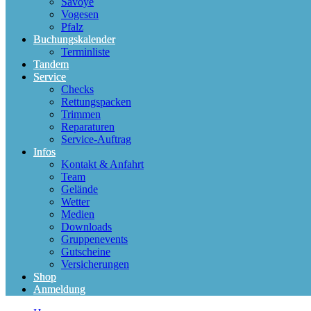
Savoye
Vogesen
Pfalz
Buchungskalender
Terminliste
Tandem
Service
Checks
Rettungspacken
Trimmen
Reparaturen
Service-Auftrag
Infos
Kontakt & Anfahrt
Team
Gelände
Wetter
Medien
Downloads
Gruppenevents
Gutscheine
Versicherungen
Shop
Anmeldung