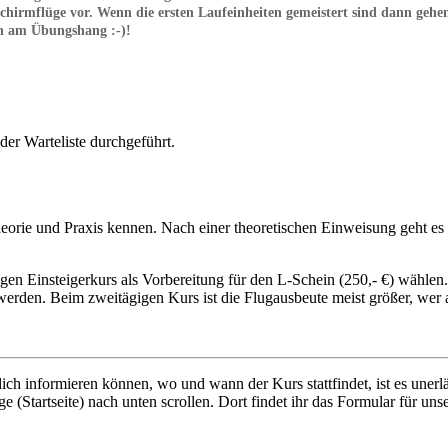
schirmflüge vor. Wenn die ersten Laufeinheiten gemeistert sind dann geh
gen am Übungshang :-)!
der Warteliste durchgeführt.
heorie und Praxis kennen. Nach einer theoretischen Einweisung geht es
 Einsteigerkurs als Vorbereitung für den L-Schein (250,- €) wählen. D
erden. Beim zweitägigen Kurs ist die Flugausbeute meist größer, wer 
ich informieren können, wo und wann der Kurs stattfindet, ist es unerlä
e (Startseite) nach unten scrollen. Dort findet ihr das Formular für un