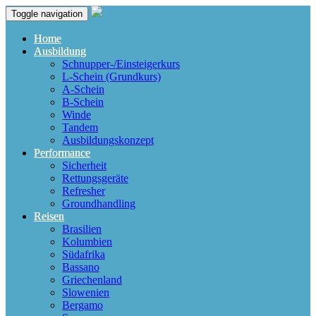
Toggle navigation
Home
Ausbildung
Schnupper-/Einsteigerkurs
L-Schein (Grundkurs)
A-Schein
B-Schein
Winde
Tandem
Ausbildungskonzept
Performance
Sicherheit
Rettungsgeräte
Refresher
Groundhandling
Reisen
Brasilien
Kolumbien
Südafrika
Bassano
Griechenland
Slowenien
Bergamo