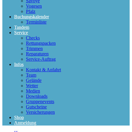
Savoye
Vogesen
Pfalz
Buchungskalender
Terminliste
Tandem
Service
Checks
Rettungspacken
Trimmen
Reparaturen
Service-Auftrag
Infos
Kontakt & Anfahrt
Team
Gelände
Wetter
Medien
Downloads
Gruppenevents
Gutscheine
Versicherungen
Shop
Anmeldung